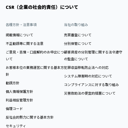
CSR（企業の社会的責任）について
各種方針・注意事項
当社の取り組み
掲載情報について
売買審査について
不正勧誘等に関する注意
分別保管について
ご意見・苦情・口座解約のお申出につ
顧客資産の分別管理に関する法令遵守
いて
の監査について
お客様本位の業務運営に関する基本方
犯罪収益移転防止法への対応
針
システム障害時の対応について
勧誘方針
コンプライアンスに対する取り組み
個人情報保護方針
災害救助法の便宜的措置について
利益相反管理方針
倫理コード
反社会的勢力に関する基本方針
セキュリティ